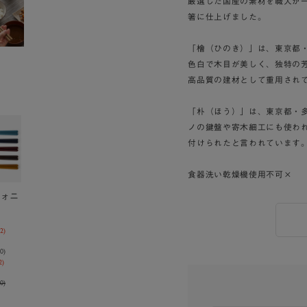
厳選した国産の素材を職人が
箸に仕上げました。
「檜（ひのき）」は、東京都
色白で木目が美しく、独特の
高品質の建材として重用され
「朴（ほう）」は、東京都・
ノの鍵盤や寄木細工にも使わ
付けられたと言われています
食器洗い乾燥機使用不可×
フォニ
2
)
0
)
2)
0)