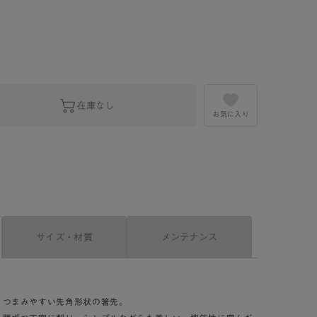
。
在庫なし
お気に入り
サイズ・材質
メンテナンス
、つまみやすい先角形状の箸先。