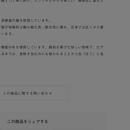
一膳ずつ丁寧に削り、シンプルながらも美しい、機能性に富んだ
・多摩産の檜を使用しています。
芳香が特徴的な檜は耐久性・耐水性に優れ、日本では古くから最
ています。
多摩産の朴を使用しています。緑色を帯びた珍しい色味で、ピア
れるホウは、食物を包むのにも使われることから包「ほう」と名
。
この商品に関する問い合わせ
この商品をシェアする