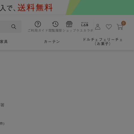
0
ご利用ガイド
閲覧履歴
ショップ
ケユカラボ
ドルチェフェリーチェ
家具
カーテン
（お菓子）
産箸
0件)