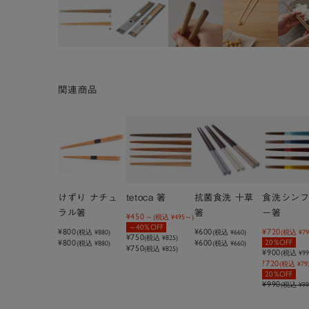
関連商品
けずり ナチュ
tetoca 箸
抗菌食洗 十草
食洗シン
ラル箸
箸
ー箸
¥450
(税込
¥495
)
40%OFF
¥800
¥600
¥720
(税込
¥880
)
(税込
¥660
)
(税込
¥79
¥750
(税込
¥825
)
¥800
¥600
20%OFF
(税込 ¥880)
(税込 ¥660)
¥750
(税込 ¥825)
¥900
(税込
¥99
?720
(税込 ¥79
20%OFF
¥990
(税込 ¥99