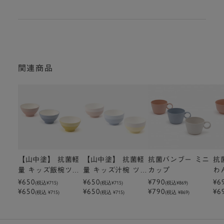
関連商品
【山中塗】 抗菌軽
【山中塗】 抗菌軽
抗菌バンブー ミニ
抗
量 キッズ飯椀ツー
量 キッズ汁椀 ツー
カップ
わ
トン ご飯粒がくっ
トン
¥650
¥650
¥790
¥6
(税込
¥715
)
(税込
¥715
)
(税込
¥869
)
¥650
¥650
¥790
¥6
つきにくい
(税込 ¥715)
(税込 ¥715)
(税込 ¥869)