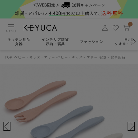
0
MENU
キッチン用品
インテリア雑貨
日用雑
ファッション
食器
収納・寝具
タオル・アロ
TOP
ベビー・キッズ・マザー
ベビー・キッズ・マザー
食器・食事用品