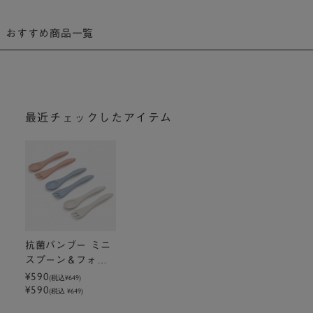
おすすめ商品一覧
最近チェックしたアイテム
抗菌バンブー ミニ
スプーン＆フォー
ク
¥590
(税込
¥649
)
¥590
(税込 ¥649)