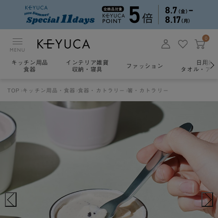
0
MENU
キッチン用品
インテリア雑貨
日用雑
ファッション
食器
収納・寝具
タオル・アロ
TOP
キッチン用品・食器
食器・カトラリー
箸・カトラリー