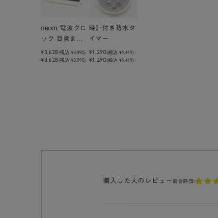
neom 電波クロ
時計付き防水タ
ック 目覚まし
イマー
時計 W160×D
¥3,628
¥1,290
(税込
¥3,990
)
(税込
¥1,419
)
¥3,628
¥1,290
50×H67mm
(税込 ¥3,990)
(税込 ¥1,419)
夜間自動点灯
購入した人のレビュー
総合評価: