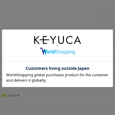
Twitter
4.0
1件