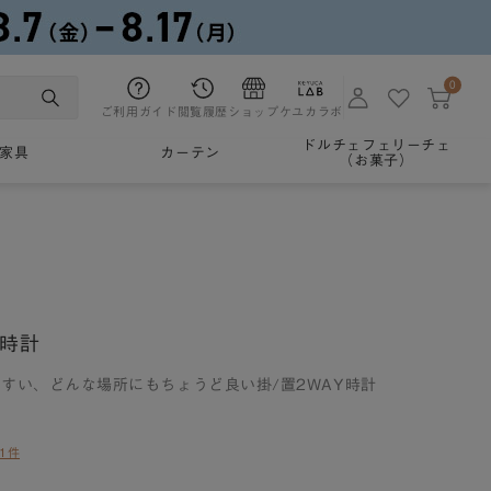
0
ご利用ガイド
閲覧履歴
ショップ
ケユカラボ
ドルチェフェリーチェ
家具
カーテン
（お菓子）
用時計
すい、どんな場所にもちょうど良い掛/置2WAY時計
1件