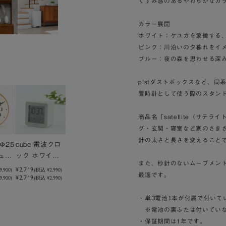
くすみ感のあるやわらかなカ
カラー展開
ホワイト：ケユカを象徴する
ピンク：川沿いの夕暮れをイ
ブルー：夜の森を思わせる深
pistダストボックスなど、
置時計として使う際のスタン
商品名「satellite（サ
グ・玄関・寝室など家のさま
針の太さと長さを変えること
 Φ25
cube 電波クロ
チュラ
ック ホワイト
また、秒針のないムーブメン
計
目覚まし時計
¥2,719
9,900
)
(税込
¥2,990
)
最適です。
¥2,719
,900)
W74×H72×D
(税込 ¥2,990)
50mm ライト
・単3電池1本が付属で付いて
付き
※電池の裏ふたは付いていな
・保証期間は1年です。