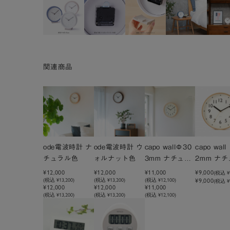
関連商品
ode電波時計 ナ
ode電波時計 ウ
capo wallΦ30
capo wall
チュラル色
ォルナット色
3mm ナチュラ
2mm ナ
ル 電波時計
ル 電波時
¥12,000
¥12,000
¥11,000
¥9,000
(税込
¥
(税込
¥13,200
)
(税込
¥13,200
)
(税込
¥12,100
)
¥9,000
(税込 ¥9
¥12,000
¥12,000
¥11,000
(税込 ¥13,200)
(税込 ¥13,200)
(税込 ¥12,100)