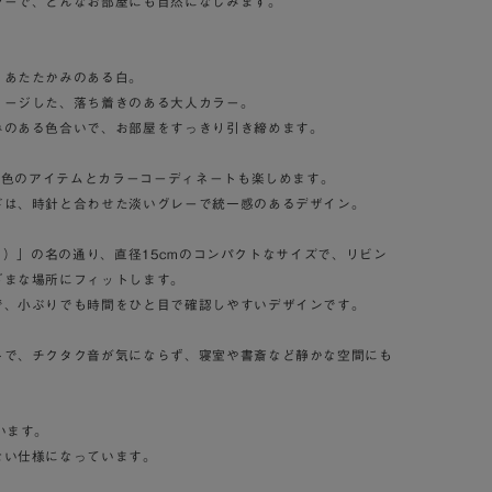
ラーで、どんなお部屋にも自然になじみます。
、あたたかみのある白。
メージした、落ち着きのある大人カラー。
みのある色合いで、お部屋をすっきり引き締めます。
同系色のアイテムとカラーコーディネートも楽しめます。
ドは、時針と合わせた淡いグレーで統一感のあるデザイン。
テライト）」の名の通り、直径15cmのコンパクトなサイズで、リビン
ざまな場所にフィットします。
で、小ぶりでも時間をひと目で確認しやすいデザインです。
トで、チクタク音が気にならず、寝室や書斎など静かな空間にも
います。
い仕様になっています。