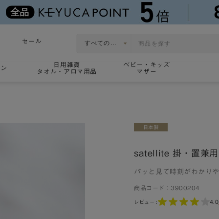
セール
日用雑貨
ベビー・キッズ
ョン
タオル・アロマ用品
マザー
satellite 掛・置兼
パッと見て時刻がわかりや
商品コード：
3900204
4.0
レビュー :