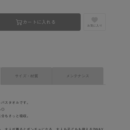
カートに入れる
お気に入り
サイズ・材質
メンテナンス
るバスタオルです。
も◎
水分もさっと吸収。
、大人が着るとポンチョになる、大人も子どもも使える2WAY