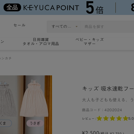
セール
日用雑貨
ベビー・キッズ
ョン
タオル・アロマ用品
マザー
ハンカチ
キッズ 吸水速乾フ
大人も子どもも使える、う
商品コード：
4202024
5.0
レビュー :
¥2,500
(税込 ¥2,750 )