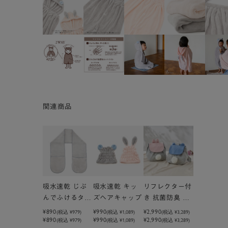
関連商品
吸水速乾 じぶ
吸水速乾 キッ
リフレクター付
んでふけるタオ
ズヘアキャップ
き 抗菌防臭 は
ル
じめてのリュッ
¥890
¥990
¥2,990
(税込
¥979
)
(税込
¥1,089
)
(税込
¥3,289
)
¥890
¥990
¥2,990
(税込 ¥979)
(税込 ¥1,089)
ク
(税込 ¥3,289)