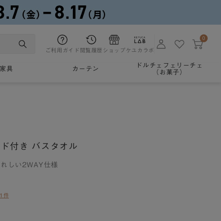
0
ご利用ガイド
閲覧履歴
ショップ
ケユカラボ
ドルチェフェリーチェ
家具
カーテン
（お菓子）
ード付き バスタオル
れしい2WAY仕様
1件