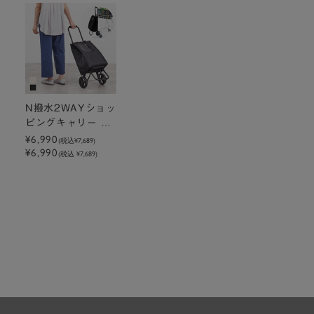
N撥水2WAYショッ
ピングキャリー 32
L
¥6,990
(税込
¥7,689
)
¥6,990
(税込 ¥7,689)