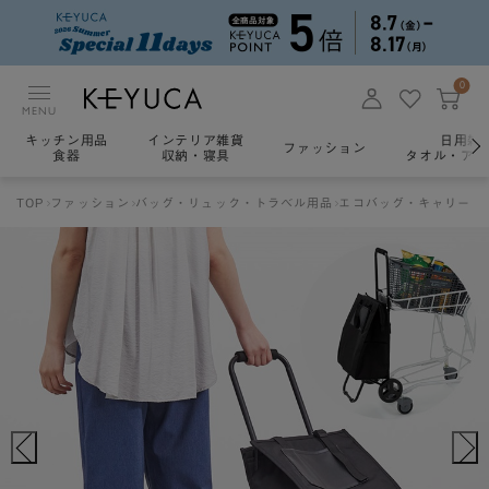
0
MENU
キッチン用品
インテリア雑貨
日用雑
ファッション
食器
収納・寝具
タオル・アロ
TOP
ファッション
バッグ・リュック・トラベル用品
エコバッグ・キャリー