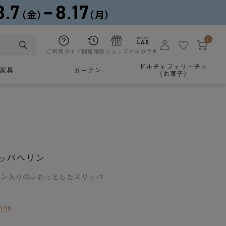
0
ご利用ガイド
閲覧履歴
ショップ
ケユカラボ
ドルチェフェリーチェ
家具
カーテン
（お菓子）
ッパヘリン
ョン入りのふわっとしたスリッパ
15件