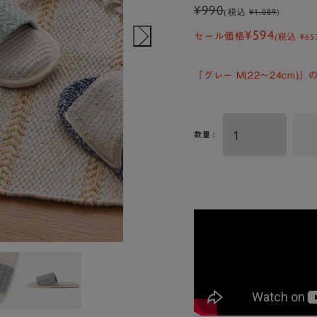
¥990
(税込
¥1,089
)
¥594
(税込
¥65
セール価格
「グレー M(22～24cm)
数量 :