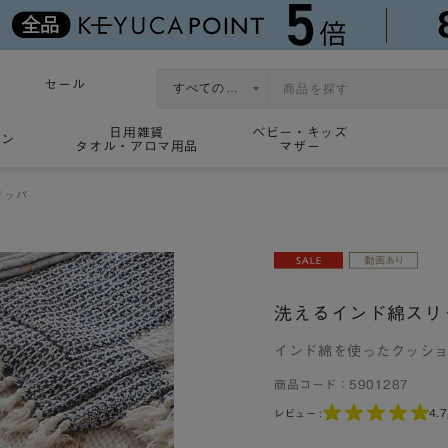
セール
日用雑貨
ベビー・キッズ
ョン
タオル・アロマ用品
マザー
リッパ
洗えるインド綿スリ
インド綿を使ったクッシ
商品コード：
5901287
4.7
レビュー :