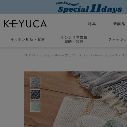
特集
新商品
インテリア雑貨
キッチン用品
・
食器
ファッシ
収納・寝具
TOP
ファッション
ルームウェア・スリッパ
ルームシューズ・ス