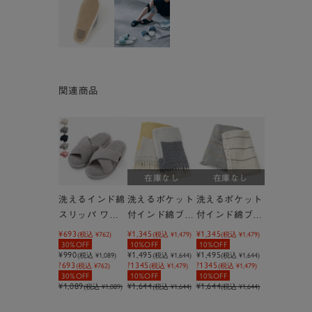
関連商品
在庫なし
在庫なし
洗えるインド綿
洗えるポケット
洗えるポケット
スリッパ ワッ
付インド綿ブラ
付インド綿ブラ
フルクロス
ンケット ワッ
ンケット ガー
¥693
¥1,345
¥1,345
(税込
¥762
)
(税込
¥1,479
)
(税込
¥1,479
)
30%OFF
10%OFF
10%OFF
フル
ゼ
¥990
¥1,495
¥1,495
(税込
¥1,089
)
(税込
¥1,644
)
(税込
¥1,644
)
?693
?1345
?1345
(税込 ¥762)
(税込 ¥1,479)
(税込 ¥1,479)
30%OFF
10%OFF
10%OFF
¥1,089
¥1,644
¥1,644
(税込 ¥1,089)
(税込 ¥1,644)
(税込 ¥1,644)