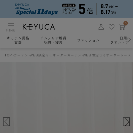
0
MENU
キッチン用品
インテリア雑貨
日用雑
ファッション
食器
収納・寝具
タオル・アロ
TOP
カーテン
WEB限定セミオーダーカーテン
WEB限定セミオーダーレース