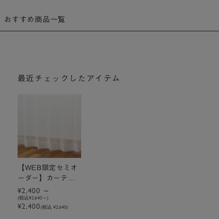
おすすめ商品一覧
最近チェックしたアイテム
【WEB限定セミオ
ーダー】カーテン
レース アイボリー
¥2,400
(税込
¥2,640
)
ウォッシャブル U
¥2,400
(税込 ¥2,640)
Vカット TD9041
【1枚入り】