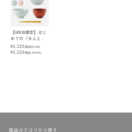
【WEB限定】はじ
めての「大人と一
緒・和食」セット
¥2,220
(税込
¥2,442
)
¥2,220
(税込 ¥2,442)
商品カテゴリから探す