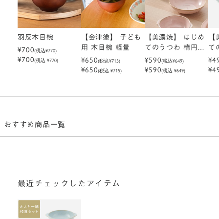
羽反木目椀
【会津塗】 子ども
【美濃焼】 はじめ
【美
¥700
用 木目椀 軽量
てのうつわ 楕円皿
て
(税込
¥770
)
¥700
¥650
ウノフ
¥590
ノ
¥4
(税込 ¥770)
(税込
¥715
)
(税込
¥649
)
¥650
¥590
¥4
(税込 ¥715)
(税込 ¥649)
おすすめ商品一覧
最近チェックしたアイテム