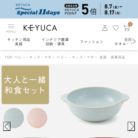
0
MENU
キッチン用品
インテリア雑貨
日用雑
ファッション
食器
収納・寝具
タオル・アロ
TOP
ベビー・キッズ・マザー
ベビー・キッズ・マザー
食器・食事用品