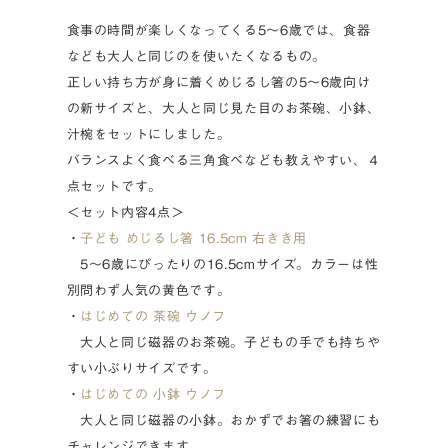
食事の時間が楽しくなってくる5～6歳では、食器
なども大人と同じのを使いたくなるもの。
正しい持ち方が身に着くめじるし箸の5～6歳向け
の新サイズと、大人と同じ見た目のお茶碗、小鉢、
汁椀をセットにしました。
バランスよく食べる三角食べなども教えやすい、４
点セットです。
＜セット内容4点＞
・
子ども めじるし箸 16.5cm 右きき用
5～6歳にぴったりの16.5cmサイズ。カラーは性
別問わず人気の黄色です。
・
はじめての 茶碗 ウノフ
大人と同じ磁器のお茶碗。子どもの手でも持ちや
すい小ぶりサイズです。
・
はじめての 小鉢 ウノフ
大人と同じ磁器の小鉢。おかずでお箸の練習にも
チャレンジできます。