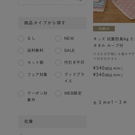
商品タイプから探す
なし
NEW
キッズ 抗菌防臭Ag 
タオル ループ付
送料無料
SALE
小さなお子様にも畳みやす
ド付きのタオル
セット割
代引き不可
¥540
(税込
¥594
)
¥540
フェア対象
グッドプラ
(税込 ¥594 )
イス
クーポン対
WEB限定
象外
3
1 ~ 3
件
全
件中
在庫