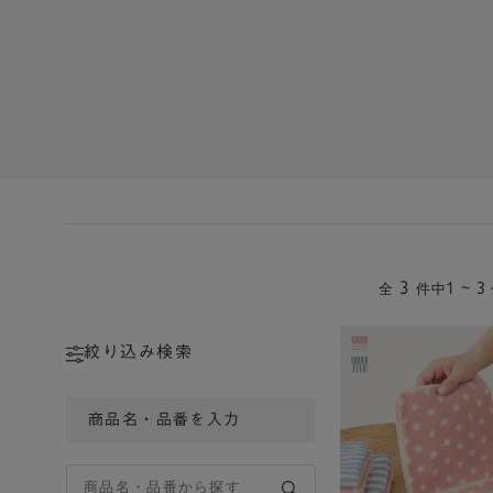
3
1 ~ 3
全
件中
絞り込み検索
商品名・品番を入力