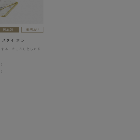
ナスタイ ホシ
チする、たっぷりとしたド
9
)
 )