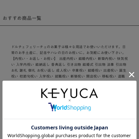
おすすめ商品一覧
ドルチェフェリーチェのお菓子は様々な用途でお使いいただけます。日
常のお手土産に、記念やハレの日のお祝いに。お気軽にお使い下さい。
【内祝い・お返し・お祝い】 出産内祝い 結婚内祝い 新築内祝い 快気祝
い 入学内祝い 結納返し 香典返し 引き出物 結婚式 引出物 法事 引出物
お礼 謝礼 御礼 お祝い返し 成人祝い 卒業祝い 結婚祝い 出産祝い 誕生
祝い 初節句祝い 入学祝い 就職祝い 新築祝い 開店祝い 移転祝い 退職
祝い 還暦祝い 古希祝い 喜寿祝い 米寿祝い 退院祝い 昇進祝い 栄転祝
い 叙勲祝い 御中元 その他ギフト 法人向け 【プレゼント】 お土産 手
土産 プチギフト お見舞 ご挨拶 引越しの挨拶 誕生日 バースデー お取
り寄せ 開店祝い 開業祝い 周年記念 記念品 お茶請け 菓子折り おもた
せ 贈答品 挨拶回り 定年退職 転勤 来客 ご来場プレゼント ご成約記念
表彰 お父さん お母さん 兄弟 姉妹 子供 おばあちゃん おじいちゃん 奥
さん 彼女 旦那さん 彼氏 友達 仲良し 先生 職場 先輩 後輩 同僚 取引先
お客様 20代 30代 40代 50代 60代 70代 80代 メッセージカード 食
べ物 【季節のギフト】【ハレの日】1月 お年賀 正月 成人の日2月 節分
旧正月 バレンタインデー3月 ひな祭り ホワイトデー 春分の日 卒業 卒