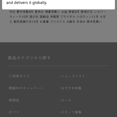
園 お花見 春休み4月 イースター 入学 就職 入社 新生活 新年度 春の行
楽5月 ゴールデンウィーク こどもの日 母の日6月 父の日 7月 七夕 お
中元 暑中見舞8月 夏休み 残暑見舞い お盆 帰省9月 敬老の日 シルバー
ウィーク10月 孫の日 運動会 学園祭 ブライダル ハロウィン11月 七五
三 勤労感謝の日12月 お歳暮 クリスマス 大晦日 冬休み 寒中見舞い
商品カテゴリから探す
ご利用ガイド
ショップリスト
開催中のキャンペーン
おすすめ特集
新商品
セール
ギフト
スタッフ募集