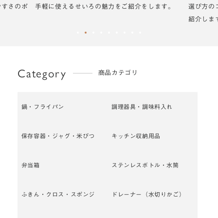
やすさのポ
手軽に使えるせいろの魅力をご紹介をします。
選び方の
紹介しま
Category
商品カテゴリ
鍋・フライパン
調理器具・調味料入れ
保存容器・ジャグ・米びつ
キッチン収納用品
弁当箱
ステンレスボトル・水筒
ふきん・クロス・スポンジ
ドレーナー（水切りかご）