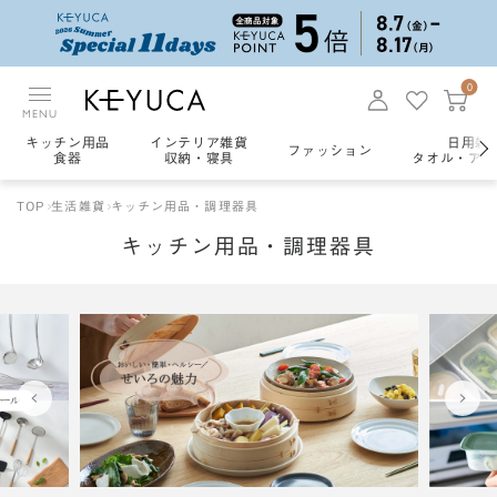
0
MENU
キッチン用品
インテリア雑貨
日用雑
ファッション
食器
収納・寝具
タオル・アロ
TOP
生活雑貨
キッチン用品・調理器具
キッチン用品・調理器具