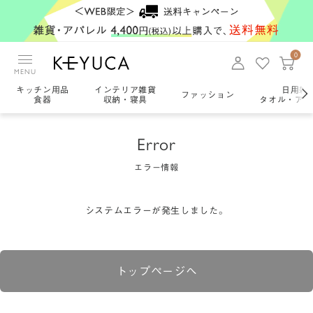
0
MENU
キッチン用品
インテリア雑貨
日用雑
ファッション
食器
収納・寝具
タオル・アロ
Error
エラー情報
システムエラーが発生しました。
トップページへ