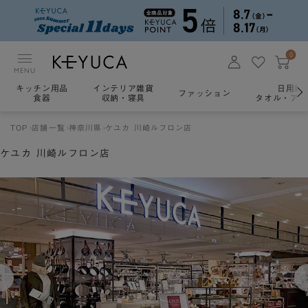
0
MENU
キッチン用品
インテリア雑貨
日用雑
ファッション
食器
収納・寝具
タオル・アロ
TOP
店舗一覧
神奈川県
ケユカ 川崎ルフロン店
ケユカ 川崎ルフロン店