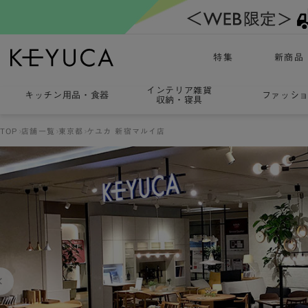
特集
新商品
インテリア雑貨
キッチン用品
・
食器
ファッシ
収納・寝具
TOP
店舗一覧
東京都
ケユカ 新宿マルイ店