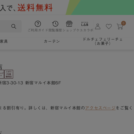
0
ご利用ガイド
閲覧履歴
ショップ
ケユカラボ
ドルチェフェリーチェ
家具
カーテン
（お菓子）
店
宿3-30-13 新宿マルイ本館6F
よる割引有り。詳しくは、新宿マルイ本館の
アクセスページ
をご覧く
ジ