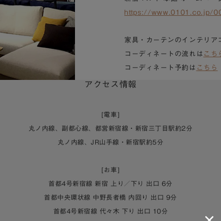
https://www.0101.co.jp/0
家具・カーテンのインテリア
コーディネートの流れは
こち
コーディネート予約は
こちら
アクセス情報
[電車]
丸ノ内線、副都心線、都営新宿線・新宿三丁目駅約2分
丸ノ内線、JR山手線・新宿駅約5分
[お車]
首都4号新宿線 新宿 上り／下り 出口 6分
首都中央環状線 中野長者橋 内回り 出口 9分
首都4号新宿線 代々木 下り 出口 10分