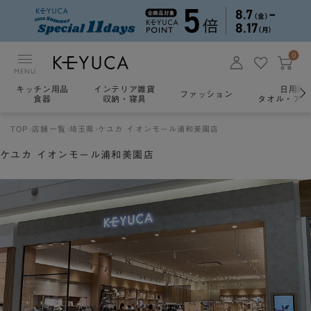
0
MENU
キッチン用品
インテリア雑貨
日用雑
ファッション
食器
収納・寝具
タオル・アロ
TOP
店舗一覧
埼玉県
ケユカ イオンモール浦和美園店
ケユカ イオンモール浦和美園店