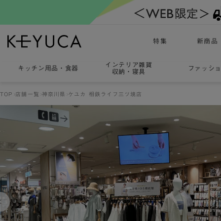
特集
新商品
インテリア雑貨
キッチン用品
・
食器
ファッシ
収納・寝具
TOP
店舗一覧
神奈川県
ケユカ 相鉄ライフ三ツ境店