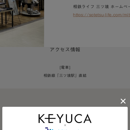
相鉄ライフ 三ツ境 ホームペ
https://sotetsu-life.com/mi
アクセス情報
[電車]
相鉄線「三ツ境駅」直結