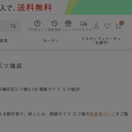
0
ご利用ガイド
閲覧履歴
ショップ
ケユカラボ
ドルチェフェリーチェ
家具
カーテン
（お菓子）
三ツ境店
市瀬谷区三ツ境2-19 相鉄ライフ 三ツ境2F
よる割引有り。詳しくは、相鉄ライフ 三ツ境の
駐車場ページ
をご覧