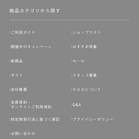
社が入会を承認したお客様を指します。
会員の資格は第三者に譲渡、承継、貸与等することは出来
商品カテゴリから探す
ません。
第3条 （会員登録）
ご利用ガイド
ショップリスト
1.会員の登録は、弊社所定の情報を、インターネット上の
ページへの入力、または弊社が別途指定する方法に従って
開催中のキャンペーン
おすすめ特集
提出することで登録することが出来ます。
新商品
セール
2.会員登録は、一人につき１アカウントのみとします。一
人で２アカウント以上を登録したと弊社が合理的な理由に
ギフト
スタッフ募集
基づき判断した場合は、弊社は、その登録を取り消すこと
があります。
会社概要
ケユカについて
3.前項の定めの他、弊社は、会員登録した方が以下の各号
会員規約・
のいずれかの事由に該当する場合は、その登録を拒否し、
Q&A
オンラインご利用規約
または事前に通知することなく一旦なされた登録を取り消
すことがあります。
特定商取引法に基づく表記
プライバシーポリシー
（1） 本規約違反により、会員登録の抹消等の処分を受けて
お問い合わせ
いる場合。