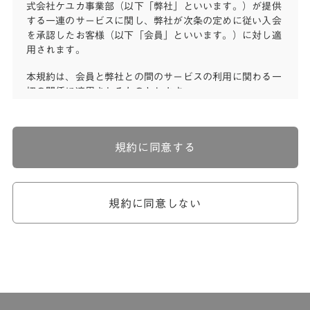
式会社ケユカ事業部（以下「弊社」といいます。）が提供
する一連のサービスに関し、弊社が次条の定めに従い入会
を承認したお客様（以下「会員」といいます。）に対し適
用されます。
本規約は、会員と弊社との間のサービスの利用に関わる一
切の関係に適用されるものとします。
弊社が一連のサービスを提供するにあたり、本規約のほ
か、ご利用にあたってのルール等、各種の定め（以下、
「個別規定」といいます。）をすることがあります。これ
規約に同意する
ら個別規定はその名称のいかんに関わらず、本規約の一部
を構成するものとします。
本規約の定めが前項の個別規定の定めと矛盾する場合に
は、個別規定において特段の定めなき限り、個別規定の定
規約に同意しない
めが優先されるものとします。
第2章 （会員の定義）
第2条 （会員の定義）
会員とは、本規約を承認した上で所定の手続を完了し、弊