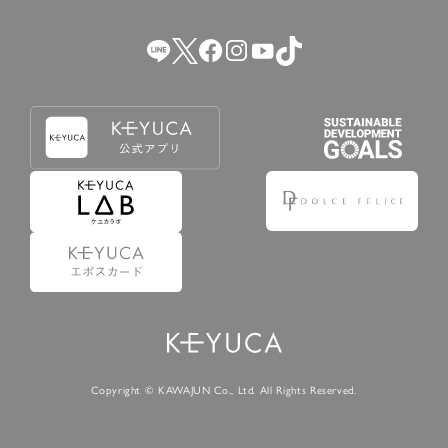
（2） 会員登録の申請に虚偽の事項が含まれている場合。
（3） 商品等に関する料金等の支払遅延その他の債務不履行
があった場合。
（4） 弊社が提供するサービスの利用に際して、ご利用規約
第14条に該当する場合。
（5） その他、本規約または個別規定に違反した場合。
4.会員登録が取り消された場合においても、当該会員は、
弊社とのお取引等により既に発生した支払義務等の取引上
の義務および本規約上の義務の履行責任を免れないものと
します。
5.仮登録とは、ケユカが提供するアプリ等でサービスを利
用するための簡易的な会員登録（以下「仮登録」といいま
す。）を指します。
6.仮登録をすることで、第9条のポイント付与を受けるこ
とができます。
Copyright © KAWAJUN Co., Ltd. All Rights Reserved.
7.仮登録状態はポイントの利用は行えず、第3条1項の通り
に登録完了することでポイント利用が行えるようになりま
す。