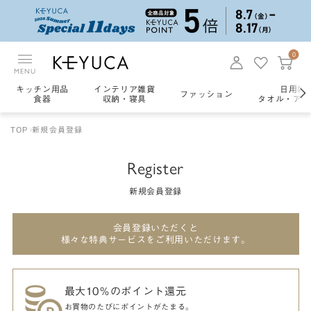
0
MENU
キッチン用品
インテリア雑貨
日用雑
ファッション
食器
収納・寝具
タオル・アロ
TOP
新規会員登録
Register
新規会員登録
会員登録いただくと
様々な特典サービスをご利用いただけます。
最大10％のポイント還元
お買物のたびにポイントがたまる。