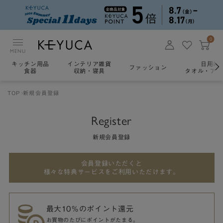
0
MENU
キッチン用品
インテリア雑貨
日用雑
ファッション
食器
収納・寝具
タオル・アロ
TOP
新規会員登録
Register
新規会員登録
会員登録いただくと
様々な特典サービスをご利用いただけます。
最大10％のポイント還元
お買物のたびにポイントがたまる。