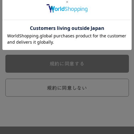
式会社ケユカ事業部（以下「弊社」といいます。）が提供
する一連のサービスに関し、弊社が次条の定めに従い入会
を承認したお客様（以下「会員」といいます。）に対し適
用されます。
本規約は、会員と弊社との間のサービスの利用に関わる一
切の関係に適用されるものとします。
弊社が一連のサービスを提供するにあたり、本規約のほ
か、ご利用にあたってのルール等、各種の定め（以下、
「個別規定」といいます。）をすることがあります。これ
規約に同意する
ら個別規定はその名称のいかんに関わらず、本規約の一部
を構成するものとします。
本規約の定めが前項の個別規定の定めと矛盾する場合に
は、個別規定において特段の定めなき限り、個別規定の定
規約に同意しない
めが優先されるものとします。
第2章 （会員の定義）
第2条 （会員の定義）
会員とは、本規約を承認した上で所定の手続を完了し、弊