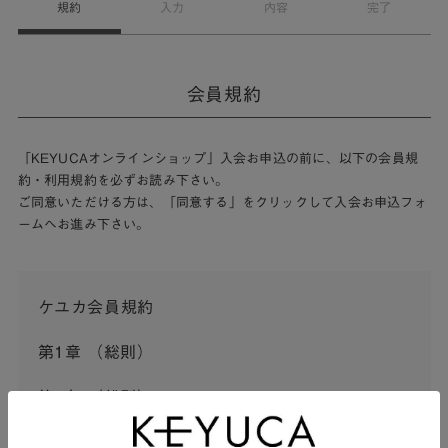
規約
入力
内容
完了
会員規約
「KEYUCAオンラインショップ」入会お申込の前に、以下の会員規
約・利用規約を必ずお読み下さい。
ご同意いただける方は、「同意する」をクリックして入会お申込フォ
ームへお進み下さい。
ケユカ会員規約
第1章 （総則）
第1条 （総則）
この会員規約（以下「本規約」といいます。）は、河淳株