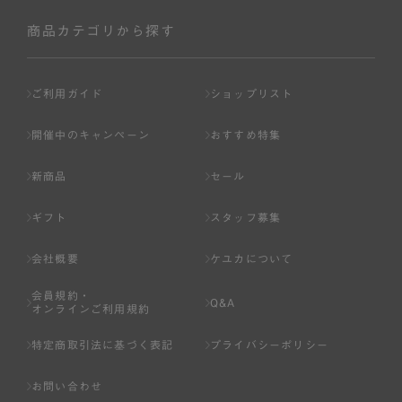
社が入会を承認したお客様を指します。
会員の資格は第三者に譲渡、承継、貸与等することは出来
商品カテゴリから探す
ません。
第3条 （会員登録）
ご利用ガイド
ショップリスト
1.会員の登録は、弊社所定の情報を、インターネット上の
ページへの入力、または弊社が別途指定する方法に従って
開催中のキャンペーン
おすすめ特集
提出することで登録することが出来ます。
新商品
セール
2.会員登録は、一人につき１アカウントのみとします。一
人で２アカウント以上を登録したと弊社が合理的な理由に
ギフト
スタッフ募集
基づき判断した場合は、弊社は、その登録を取り消すこと
があります。
会社概要
ケユカについて
3.前項の定めの他、弊社は、会員登録した方が以下の各号
会員規約・
のいずれかの事由に該当する場合は、その登録を拒否し、
Q&A
オンラインご利用規約
または事前に通知することなく一旦なされた登録を取り消
すことがあります。
特定商取引法に基づく表記
プライバシーポリシー
（1） 本規約違反により、会員登録の抹消等の処分を受けて
お問い合わせ
いる場合。