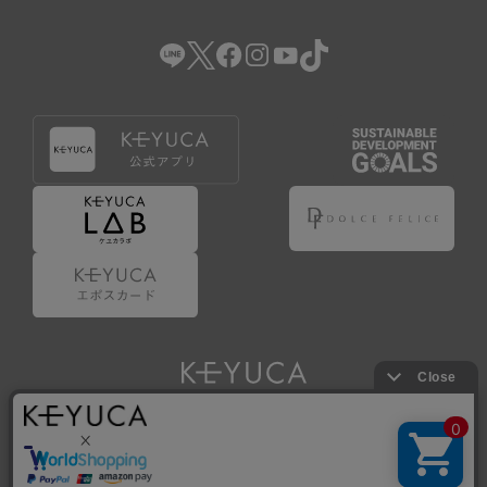
（2） 会員登録の申請に虚偽の事項が含まれている場合。
（3） 商品等に関する料金等の支払遅延その他の債務不履行
があった場合。
（4） 弊社が提供するサービスの利用に際して、ご利用規約
第14条に該当する場合。
（5） その他、本規約または個別規定に違反した場合。
4.会員登録が取り消された場合においても、当該会員は、
弊社とのお取引等により既に発生した支払義務等の取引上
の義務および本規約上の義務の履行責任を免れないものと
します。
5.仮登録とは、ケユカが提供するアプリ等でサービスを利
用するための簡易的な会員登録（以下「仮登録」といいま
す。）を指します。
6.仮登録をすることで、第9条のポイント付与を受けるこ
とができます。
Copyright © KAWAJUN Co., Ltd. All Rights Reserved.
7.仮登録状態はポイントの利用は行えず、第3条1項の通り
に登録完了することでポイント利用が行えるようになりま
す。