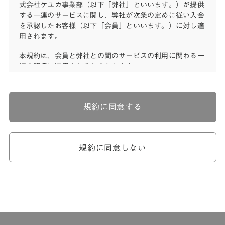
式会社ケユカ事業部（以下「弊社」といいます。）が提供
する一連のサービスに関し、弊社が次条の定めに従い入会
を承認したお客様（以下「会員」といいます。）に対し適
用されます。
本規約は、会員と弊社との間のサービスの利用に関わる一
切の関係に適用されるものとします。
弊社が一連のサービスを提供するにあたり、本規約のほ
か、ご利用にあたってのルール等、各種の定め（以下、
「個別規定」といいます。）をすることがあります。これ
規約に同意する
ら個別規定はその名称のいかんに関わらず、本規約の一部
を構成するものとします。
本規約の定めが前項の個別規定の定めと矛盾する場合に
は、個別規定において特段の定めなき限り、個別規定の定
規約に同意しない
めが優先されるものとします。
第2章 （会員の定義）
第2条 （会員の定義）
会員とは、本規約を承認した上で所定の手続を完了し、弊