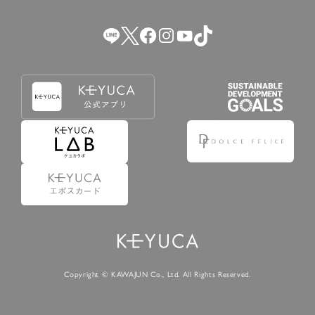
（2） 会員登録の申請に虚偽の事項が含まれている場合。
（3） 商品等に関する料金等の支払遅延その他の債務不履行
があった場合。
（4） 弊社が提供するサービスの利用に際して、ご利用規約
第14条に該当する場合。
（5） その他、本規約または個別規定に違反した場合。
4.会員登録が取り消された場合においても、当該会員は、
弊社とのお取引等により既に発生した支払義務等の取引上
の義務および本規約上の義務の履行責任を免れないものと
します。
5.仮登録とは、ケユカが提供するアプリ等でサービスを利
用するための簡易的な会員登録（以下「仮登録」といいま
す。）を指します。
6.仮登録をすることで、第9条のポイント付与を受けるこ
とができます。
Copyright © KAWAJUN Co., Ltd. All Rights Reserved.
7.仮登録状態はポイントの利用は行えず、第3条1項の通り
に登録完了することでポイント利用が行えるようになりま
す。