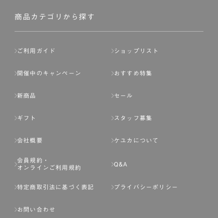
社が入会を承認したお客様を指します。
会員の資格は第三者に譲渡、承継、貸与等することは出来
商品カテゴリから探す
ません。
第3条 （会員登録）
ご利用ガイド
ショップリスト
1.会員の登録は、弊社所定の情報を、インターネット上の
ページへの入力、または弊社が別途指定する方法に従って
開催中のキャンペーン
おすすめ特集
提出することで登録することが出来ます。
新商品
セール
2.会員登録は、一人につき１アカウントのみとします。一
人で２アカウント以上を登録したと弊社が合理的な理由に
ギフト
スタッフ募集
基づき判断した場合は、弊社は、その登録を取り消すこと
があります。
会社概要
ケユカについて
3.前項の定めの他、弊社は、会員登録した方が以下の各号
会員規約・
のいずれかの事由に該当する場合は、その登録を拒否し、
Q&A
オンラインご利用規約
または事前に通知することなく一旦なされた登録を取り消
すことがあります。
特定商取引法に基づく表記
プライバシーポリシー
（1） 本規約違反により、会員登録の抹消等の処分を受けて
お問い合わせ
いる場合。