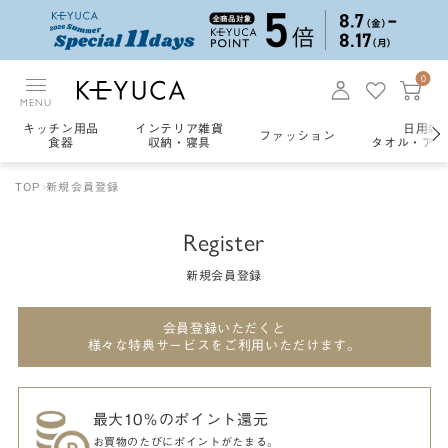
0
MENU
キッチン用品
インテリア雑貨
日用雑
ファッション
食器
収納・寝具
タオル・アロ
TOP
新規会員登録
Register
新規会員登録
会員登録いただくと
様々な特典サービスをご利用いただけます。
最大10％のポイント還元
お買物のたびにポイントがたまる。