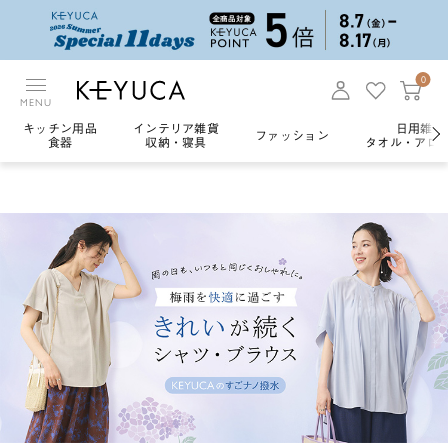
0
MENU
キッチン用品
インテリア雑貨
日用雑貨
ファッション
食器
収納・寝具
タオル・アロ