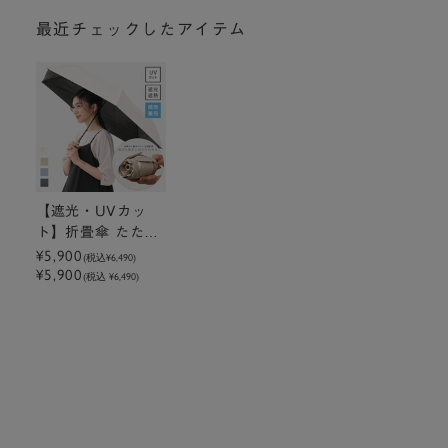
最近チェックしたアイテム
【遮光・UVカッ
ト】折畳傘 たたみ
やすい遮光55cm
¥5,900
(税込
¥6,490
)
¥5,900
(税込 ¥6,490)