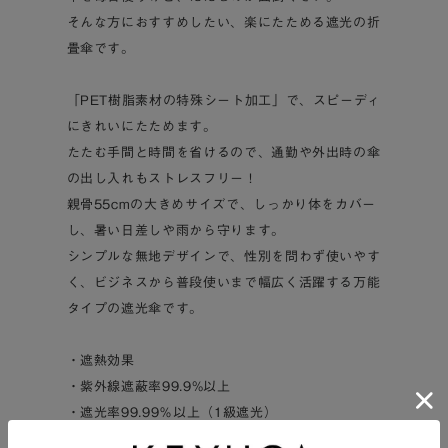
そんな方におすすめしたい、楽にたためる遮光の折
畳傘です。
「PET樹脂素材の特殊シート加工」で、スピーディ
にきれいにたためます。
たたむ手間と時間を省けるので、通勤や外出時の傘
の出し入れもストレスフリー！
親骨55cmの大きめサイズで、しっかり体をカバー
し、暑い日差しや雨から守ります。
シンプルな無地デザインで、性別を問わず使いやす
く、ビジネスから普段使いまで幅広く活躍する万能
タイプの遮光傘です。
・遮熱効果
・紫外線遮蔽率99.9%以上
・遮光率99.99％以上（1級遮光）
・晴雨兼用