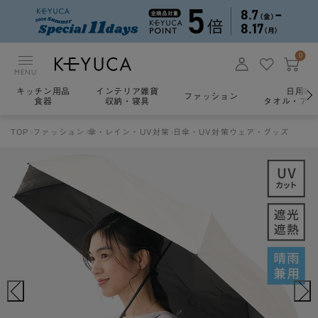
0
MENU
キッチン用品
インテリア雑貨
日用雑
ファッション
食器
収納・寝具
タオル・アロ
TOP
ファッション
傘・レイン・UV対策
日傘・UV対策ウェア・グッズ