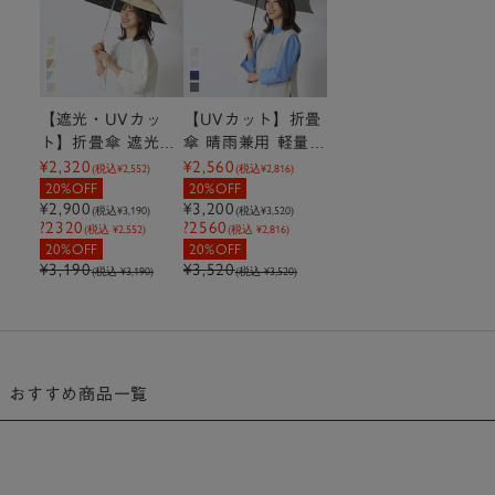
【遮光・UVカッ
【UVカット】折畳
ト】折畳傘 遮光タ
傘 晴雨兼用 軽量コ
¥2,320
¥2,560
イニー バイカラー
ンパクト無地
(税込
¥2,552
)
(税込
¥2,816
)
20%OFF
20%OFF
¥2,900
¥3,200
(税込
¥3,190
)
(税込
¥3,520
)
?2320
?2560
(税込 ¥2,552)
(税込 ¥2,816)
20%OFF
20%OFF
¥3,190
¥3,520
(税込 ¥3,190)
(税込 ¥3,520)
おすすめ商品一覧