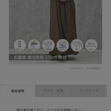
L
o
/
U
a
n
d
m
e
powered by
u
d
t
:
e
8
5
.
8
0
サイズ・材質
メンテナンス
商品説明
%
傘を毎日使うけど、たたむのが面倒くさい。