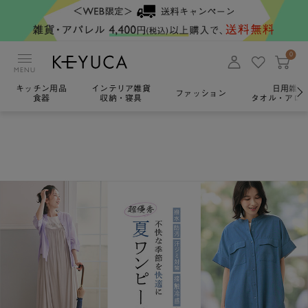
0
MENU
キッチン用品
インテリア雑貨
日用雑貨
ファッション
食器
収納・寝具
タオル・アロ