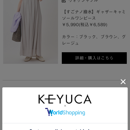
ウォッシャブル
【すごナノ撥水】ギャザーキャミ
ソールワンピース
￥5,990(税込￥6,589)
カラー：ブラック、ブラウン、グ
レージュ
詳細・購入はこちら
吸水速乾加工で汗ばむ季節も快適に
キレイ見え＆リラックスの叶う夏ワンピース