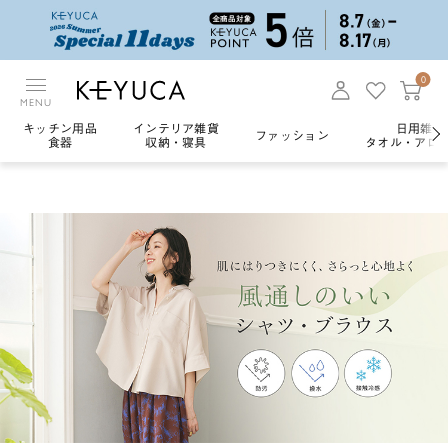
0
MENU
キッチン用品
インテリア雑貨
日用雑貨
ファッション
食器
収納・寝具
タオル・アロ