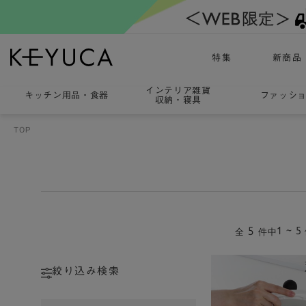
特集
新商品
インテリア雑貨
キッチン用品
・
食器
ファッシ
収納・寝具
TOP
5
1 ~ 5
全
件中
絞り込み検索