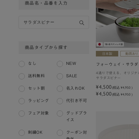
商品名・品番を入力
商品タイプから探す
なし
NEW
フォーウェイ・サラダ
4通りで使える、オリジナ
送料無料
SALE
サラダスピナー
¥4,500
(税込
¥4,950
)
セット割
名入れOK
¥4,500
(税込 ¥4,950 )
ラッピング
代引き不可
フェア対象
グッドプラ
イス
刺繍OK
クーポン対