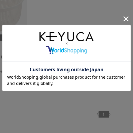
し
ピナー 部品
ナー用の部品
1