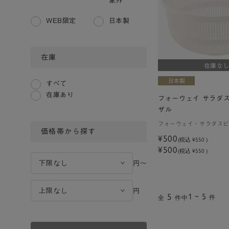
象外
WEB限定
日本製
在庫
在庫な
すべて
在庫あり
フォーウェイ サラダス
ザル
フォーウェイ・サラダスピ
価格帯から探す
¥500
(税込
¥550
)
¥500
(税込 ¥550 )
円〜
円
5
1 ~ 5
件
全
件中