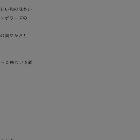
しい和の味わい
ランボワーズの
橘の爽やかさと
わった味わいを両