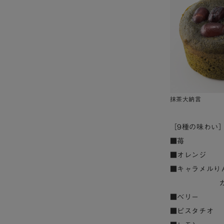
抹茶大納言
［9種の味わい
■苺 ：自家
■オレンジ 
■キャラメルり
■ベリー ：
■ピスタチオ 