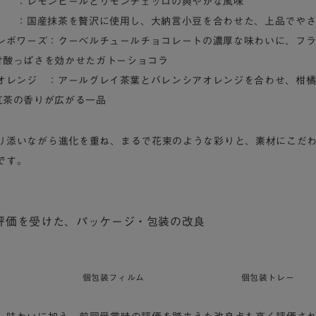
レモンピールとリモンチェッロの爽やかな風味
：国産抹茶を贅沢に使用し、大納言小豆を合わせた、上品でやさ
ンボワーズ：クーベルチュールチョコレートの濃厚な味わいに、フ
甘酸っぱさを効かせたガトーショコラ
オレンジ ：アールグレイ茶葉とバレンシアオレンジを合わせ、柑
紅茶の香りが広がる一品
り添いながら進化を重ね、まるで花束のような彩りと、素材にこだ
です。
評価を受けた、パッケージ・包装の改良
個包装フィルム
個包装トレー