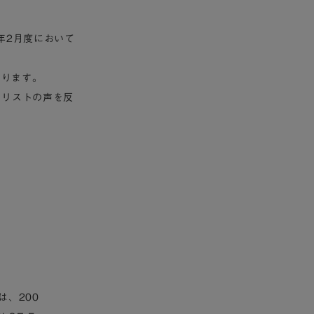
年2月度において
なります。
ナリストの声を反
は、200