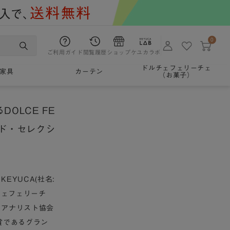
0
ご利用ガイド
閲覧履歴
ショップ
ケユカラボ
ドルチェフェリーチェ
家具
カーテン
（お菓子）
OLCE FE
ード・セレクシ
YUCA(社名:
チェフェリーチ
ドアナリスト協会
賞であるグラン