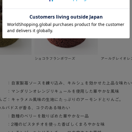
ショコラフランボワーズ
アールグレイオレ
］
製苺ソースを練り込み、キルシュを効かせた上品な味わ
：マンダリンオレンジリキュールを使用した華やかな風味
んご：キャラメル風味の生地にたっぷりのアーモンドとりんご。
カルバドスが香る、コクのある味わい
数種のベリーを散りばめた華やかな一品
：2種のピスタチオを使った香ばしくまろやかな味