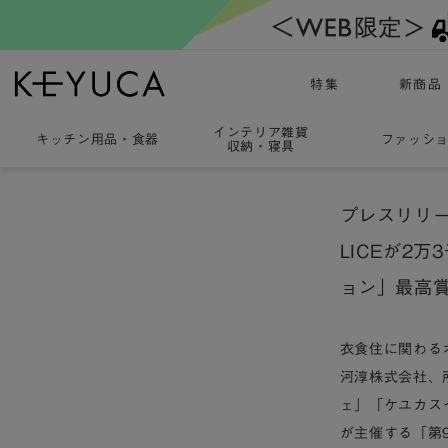
特集
新商品
インテリア雑貨
キッチン用品
・
食器
ファッシ
収納・寝具
プレスリリー
LICEが2
ョン」最高
衣食住に関わる
河淳株式会社、
ェ」「ケユカス
が主催する「第9