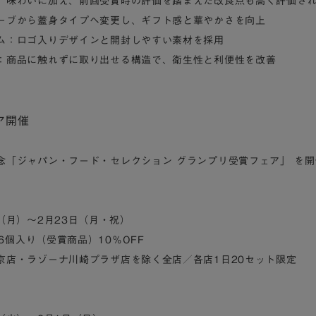
、味わいに加え、前回受賞時の評価を踏まえた改良点も高く評価さ
ーブから蓋身タイプへ変更し、ギフト感と華やかさを向上
ム：ロゴ入りデザインと開封しやすい素材を採用
：商品に触れずに取り出せる構造で、衛生性と利便性を改善
ア開催
念「ジャパン・フード・セレクション グランプリ受賞フェア」 を
（月）～2月23日（月・祝）
 6個入り（受賞商品）10％OFF
京店・ラゾーナ川崎プラザ店を除く全店／各店1日20セット限定