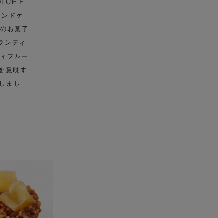
CE F
ウンドケ
のお菓子
ランディ
ィフルー
”を意味す
新しまし