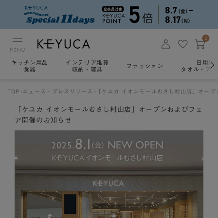
0
MENU
キッチン用品
インテリア雑貨
日用雑
ファッション
食器
収納・寝具
タオル・アロ
TOP
ニュース・プレスリリース
「ケユカ イオンモールむさし村山店」オープ
「ケユカ イオンモールむさし村山店」オープンおよびフェ
ア開催のお知らせ