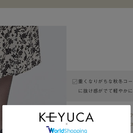
重くなりがちな秋冬コー
に抜け感がでて軽やかに
d 薄手ラメ無地 HI ハイソッ
Almo メリージェーンパンプ