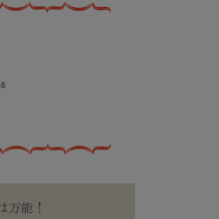
る
は万能！