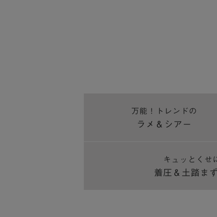
万能！
トレンドの
ラメ＆シアー
キュッとくせ
着圧＆土踏ま