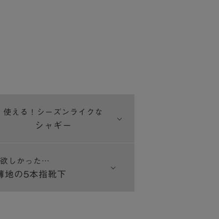
、
使える！
シーズンライクな
シャギー
欲しかった…
薄地の5本指靴下