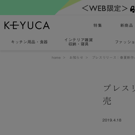
特集
新商品
インテリア雑貨
キッチン用品
・
食器
ファッシ
収納・寝具
home
>
お知らせ
>
プレスリリース：春夏新作
プレス
売
2019.4.18