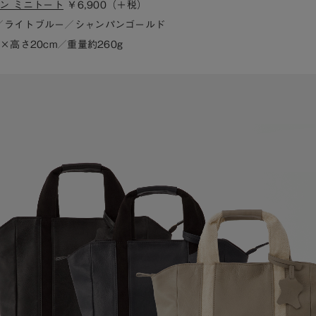
イン ミニトート
￥6,900（＋税）
／ライトブルー／シャンパンゴールド
×高さ20cm／重量約260g