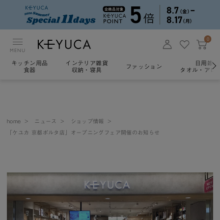
0
MENU
キッチン用品
インテリア雑貨
日用雑貨
ファッション
食器
収納・寝具
タオル・アロ
home
>
ニュース
>
ショップ情報
>
「ケユカ 京都ポルタ店」オープニングフェア開催のお知らせ