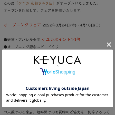
この度
「ケユカ 京都ポルタ店」
がオープンいたしました。
オープンを記念して、フェアを開催いたします。
オープニングフェア
2022年3月24日(木)～4月10日(日)
ケユカポイント10倍
●雑貨・アパレル全品
●オープニング記念スピードくじ
先着1,000名様にノベ
●2,200円(税込)以上のお買い上げで、
ルティプレゼント
＜ご来店されるお客様へのお願い＞
ケユカ各店舗では、お客様および従業員の安全と健康を最優先に
考え、従業員のマスク着用、手洗い、手指の消毒の徹底と、ソー
シャルディスタンスの確保を実施し、営業しております。
お客様におかれましても、ご来店の際は、マスクの着用、最小限
の人数でのご来店、短時間でのお買物のご協力を、何卒よろしく