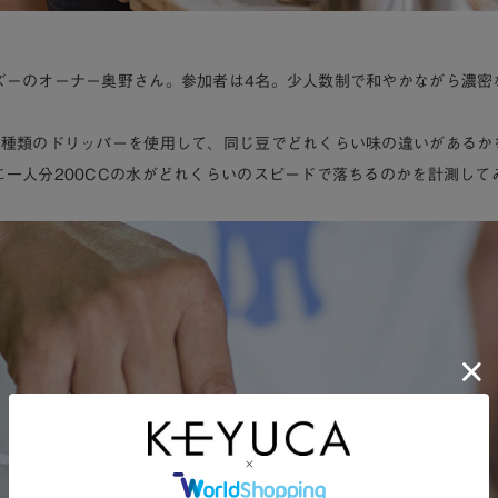
ズーのオーナー奥野さん。参加者は4名。少人数制で和やかながら濃密
4種類のドリッパーを使用して、同じ豆でどれくらい味の違いがあるか
に一人分200CCの水がどれくらいのスピードで落ちるのかを計測して