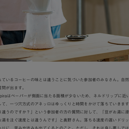
れているコーヒーの味とは違うことに気づいた参加者のみなさん。自
質問が出ます。
pira
はペーパーが側面に当たる面積が少ないため、ネルドリップに近
して、一つ穴方式の
アネッロ
はゆっくりと時間をかけて落ちていきま
は違うのですか？」という参加者の方の質問に対して、「豆がお湯に
お湯を注ぐ速度とは違うんです」と奥野さん。落ちる速度の遅いドリ
わりに、苦みや渋みも出てくるとのこと。ただし、それは良し悪しで