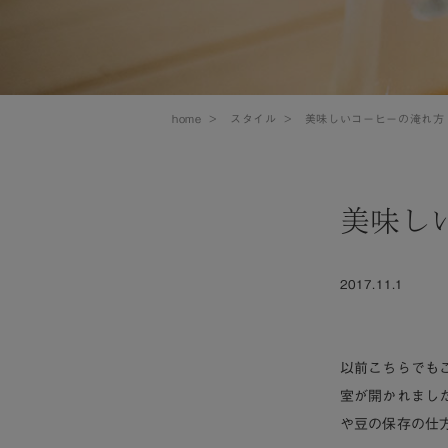
home
>
スタイル
>
美味しいコーヒーの淹れ方
美味し
2017.11.1
以前こちらでも
室が開かれました
や豆の保存の仕