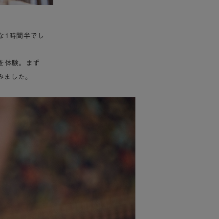
な1時間半でし
を体験。まず
みました。