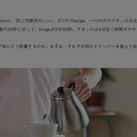
pira
と、同じ円錐形の
curva
、3つ穴のbulge、一つの穴の
アネッロ
を
が最速の30秒に対して、blugeが2分30秒。アネッロは4分近く時間がか
が味にどう影響するのか。まずは、それぞれ別のドリッパーを選んで