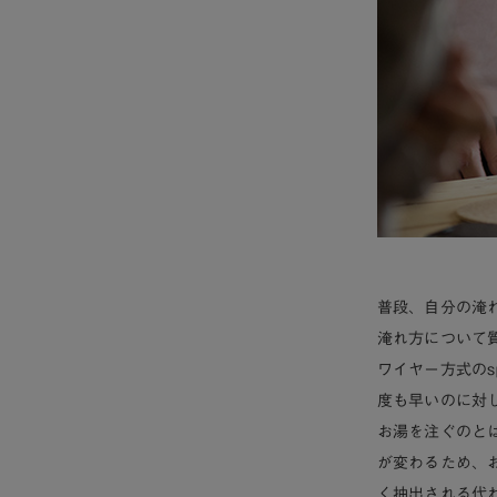
普段、自分の淹
淹れ方について
ワイヤー方式の
s
度も早いのに対
お湯を注ぐのと
が変わるため、
く抽出される代