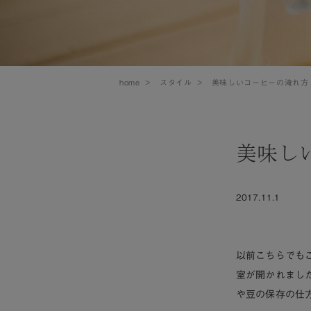
home
>
スタイル
>
美味しいコーヒーの淹れ方
美味し
2017.11.1
以前こちらでも
室が開かれました
や豆の保存の仕