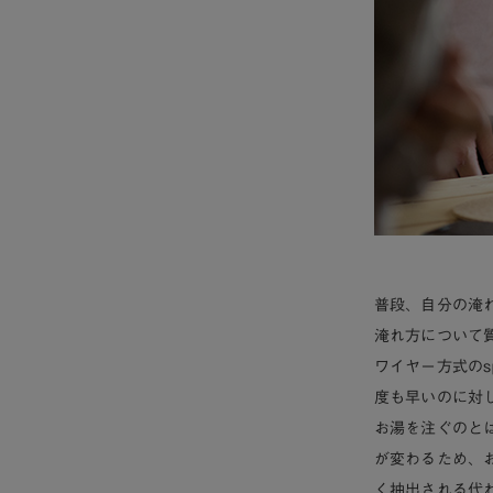
普段、自分の淹
淹れ方について
ワイヤー方式の
s
度も早いのに対
お湯を注ぐのと
が変わるため、
く抽出される代