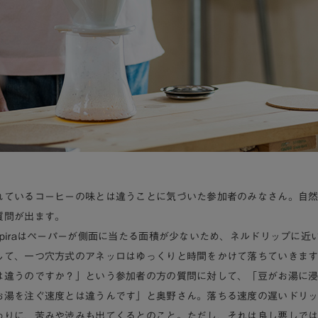
れているコーヒーの味とは違うことに気づいた参加者のみなさん。自
質問が出ます。
pira
はペーパーが側面に当たる面積が少ないため、ネルドリップに近
して、一つ穴方式の
アネッロ
はゆっくりと時間をかけて落ちていきま
は違うのですか？」という参加者の方の質問に対して、「豆がお湯に
お湯を注ぐ速度とは違うんです」と奥野さん。落ちる速度の遅いドリ
わりに、苦みや渋みも出てくるとのこと。ただし、それは良し悪しで