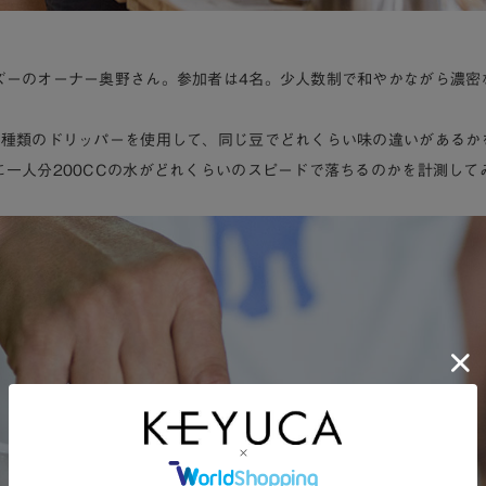
ズーのオーナー奥野さん。参加者は4名。少人数制で和やかながら濃密
4種類のドリッパーを使用して、同じ豆でどれくらい味の違いがあるか
に一人分200CCの水がどれくらいのスピードで落ちるのかを計測して