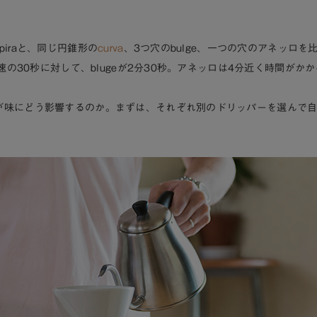
pira
と、同じ円錐形の
curva
、3つ穴のbulge、一つの穴の
アネッロ
を
が最速の30秒に対して、blugeが2分30秒。アネッロは4分近く時間がか
が味にどう影響するのか。まずは、それぞれ別のドリッパーを選んで