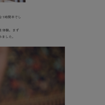
な1時間半でし
を体験。まず
みました。