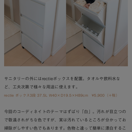
サニタリーの外にはrectieボックスを配置。タオルや飲料水な
ど、工夫次第で様々な用途に使えます。
rectie ボックス3段 37.5L W40×D19.5×H89cm ¥5,900（＋税）
今回のコーディネイトのテーマはずばり「白」。汚れが目立つの
で敬遠されがちな色ですが、実は汚れているところが分かってお
掃除がしやすい色でもあります。色物と違って簡単に漂白するこ