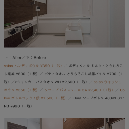
上：After／下：Before
salao ハンディボウル ¥350（＋税）
／ ボディタオル ミルク・とうもろこ
し繊維 ¥800（＋税）／ ボディタオル とうもろこし繊維パイル ¥700（＋
税）／>シャンカー バスタオル WH ¥2,600（＋税）／
salao ウォッシュ
ボウル ¥350（＋税）
／
クラープ バススツール 34 ¥2,400（＋税）
／
Co
lmu ボトルラック 1段 ¥1,500（＋税）
／
Flura ソープボトル 480ml GY/
NB ¥990（＋税）