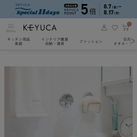
0
MENU
キッチン用品
インテリア雑貨
日用雑
ファッション
食器
収納・寝具
タオル・アロ