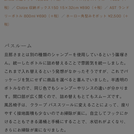
税）
／
Clotze 収納ボックス150 15×32cm ¥890（＋税）
／
AST ランド
リーボトル 800ml ¥690（＋税）
／
ホーロー角型みそポット ¥2,500（＋
税）
バスルーム
旦那さまとは別の種類のシャンプーを使用しているという篠塚さ
ん。統一したボトルに詰め替えることで雰囲気を統一しました。
これまで入れ替えるという発想がなかったそうですが、これでパ
ッケージを気にせずに商品を選べると喜んでいました。半透明の
ボトルなので、同じ色でもシャンプーやリンスの違いが分かりま
す。開口部が広く開くので、詰め替えもとてもスムーズです。
風呂椅子は、クラープ バススツールに変えることによって、座り
やすく接地面積も少ないのでお掃除が楽に。自立してフックにか
けることもできる湯桶と手桶にすることで、水切れがよくなり、
さらにお掃除が楽になりました。