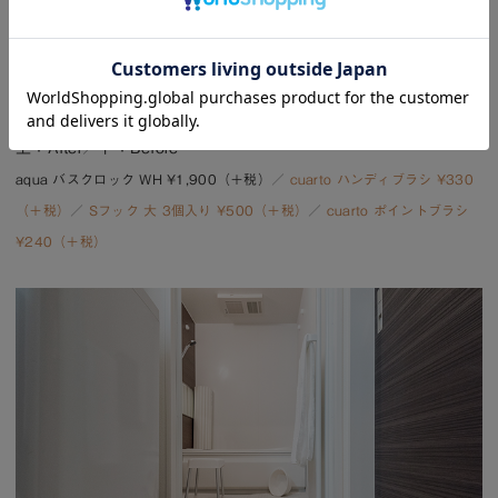
上：After／下：Before
aqua バスクロック WH ¥1,900（＋税）
／
cuarto ハンディブラシ ¥330
（＋税）
／
Sフック 大 3個入り ¥500（＋税）
／
cuarto ポイントブラシ
¥240（＋税）