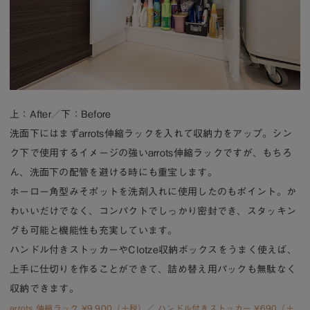
上：After／下：Before
洗面下にはまずarrots伸縮ラックを入れて収納力をアップ。シン
ク下で使用するイメージの強いarrots伸縮ラックですが、もちろ
ん、洗面下の配管を避ける時にも重宝します。
ホーロー角型みそポットを洗剤入れに使用したのもポイント。か
わいいだけでなく、コンパクトでしっかり密封でき、スタッキン
グも可能と機能性も充実しています。
ハンドル付きストッカーやClotze収納ボックスをうまく使えば、
上手に仕切りを作ることができて、詰め替え用パックも無駄なく
収納できます。
arrots 伸縮ラック ¥9,900（＋税）
／
ハンドル付きストッカー ¥690（＋