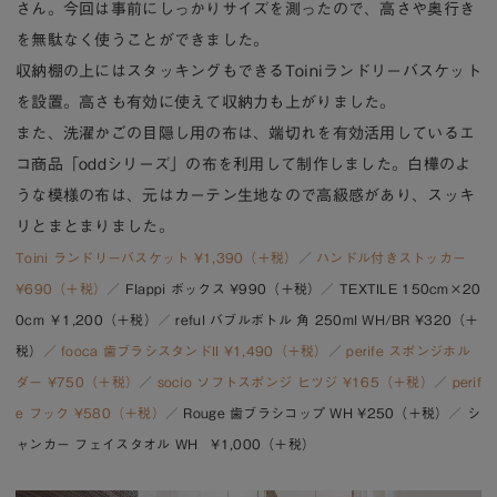
さん。今回は事前にしっかりサイズを測ったので、高さや奥行き
を無駄なく使うことができました。
収納棚の上にはスタッキングもできるToiniランドリーバスケット
を設置。高さも有効に使えて収納力も上がりました。
また、洗濯かごの目隠し用の布は、端切れを有効活用しているエ
コ商品「oddシリーズ」の布を利用して制作しました。白樺のよ
うな模様の布は、元はカーテン生地なので高級感があり、スッキ
リとまとまりました。
Toini ランドリーバスケット ¥1,390（＋税）
／
ハンドル付きストッカー
¥690（＋税）
／
Flappi ボックス ¥990（＋税）
／ TEXTILE 150cm×20
0cm ￥1,200（＋税）／ reful バブルボトル 角 250ml WH/BR ¥320（＋
税）／
fooca 歯ブラシスタンドII ¥1,490（＋税）
／
perife スポンジホル
ダー ¥750（＋税）
／
socio ソフトスポンジ ヒツジ ¥165（＋税）
／
perif
e フック ¥580（＋税）
／ Rouge 歯ブラシコップ WH ¥250（＋税）／ シ
ャンカー フェイスタオル WH ¥1,000（＋税）