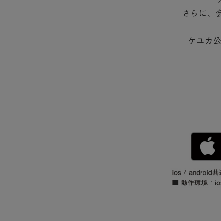
さらに、
ケユカ