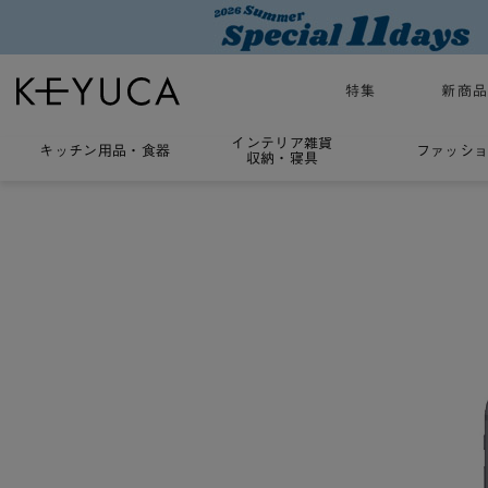
特集
新商
インテリア雑貨
キッチン用品
・
食器
ファッシ
収納・寝具